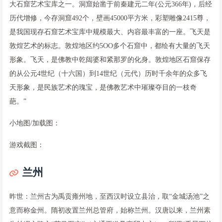
大石窟艺术宝库之一。洞窟始凿于前秦建元二年(公元366年)，后经
历代增修，今存洞窟492个，壁画45000平方米，彩塑雕像2415尊，
是我国现存石窟艺术宝库中规模最大、内容最丰富的一座。飞天是
敦煌艺术的标志。敦煌地区约5OO多个石窟中，都绘有大量的飞天
形象。飞天，是佛教中乾闼婆和紧那罗的化身。敦煌地区石窟保存
的从公元4世纪（十六国）到14世纪（元代）历时千余年的众多飞
天形象，是民族艺术的瑰宝，是佛教艺术中璀璨夺目的一枝奇
葩。”
小地图/加载图：
游戏截图：
兰州
昨世：兰州古为禹贡雍州地，至西汉时设立县治，取“金城汤池”之
意而称金州。隋初改置兰州总管府，始称兰州。汉唐以来，兰州素