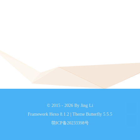
© 2015 - 2026 By Jing Li
Framework
Hexo 8.1.2
|
Theme
Butterfly 5.5.5
萌ICP备20233398号